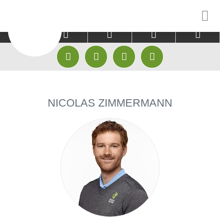



CLUB
GÄSTE
EINSTEIGER









HISTORIE & CHRONIK
PLATZ
GOLFAKADEMIE
NICOLAS ZIMMERMANN
MITARBEITER
GREENFEE KOOPERATIONEN
GOLFPATEN
GOLFAKADEMIE
HOTEL KOOPERATIONEN
TRACKMAN RANG
JUGEND
TRACKMAN RANGE
TRACKMAN INDO
MANNSCHAFTEN
FITTING CENTER CLUBFIXX
TRACKMAN INDO
ABO
GOLFSHOP
GOLF AUSPROBI
FITTING CENTER CLUBFIXX
GOLF ANFANGEN