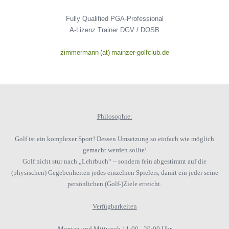
GOLF & NATUR
Fully Qualified PGA-Professional
GOLF LERNEN
A-Lizenz Trainer DGV / DOSB
THE LEADING GOLF CLUBS
zimmermann (at) mainzer-golfclub.de
MITGLIED WERDEN
JOBS
Philosophie:
Golf ist ein komplexer Sport! Dessen Umsetzung so einfach wie möglich
gemacht werden sollte!
Golf nicht stur nach „Lehrbuch“ – sondern fein abgestimmt auf die
(physischen) Gegebenheiten jedes einzelnen Spielers, damit ein jeder seine
persönlichen (Golf-)Ziele erreicht.
Verfügbarkeiten
Montag und Mittwoch 11:00 - 20:00 Uhr