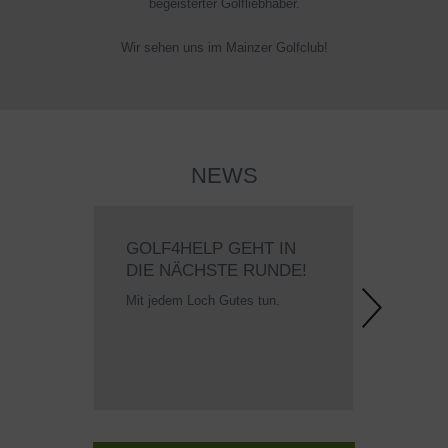
begeisterter Golfliebhaber.
Wir sehen uns im Mainzer Golfclub!
NEWS
GOLF4HELP GEHT IN
MA
DIE NÄCHSTE RUNDE!
JU
Mit jedem Loch Gutes tun.
Fri
Feld