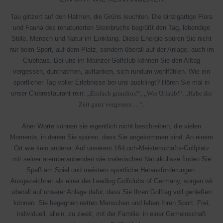
GOLF & NATUR
Tau glitzert auf den Halmen, die Grüns leuchten. Die einzigartige Flora
GOLF LERNEN
und Fauna des renaturierten Steinbruchs begrüßt den Tag, lebendige
THE LEADING GOLF CLUBS
Stille. Mensch und Natur im Einklang. Diese Energie spüren Sie nicht
nur beim Sport, auf dem Platz, sondern überall auf der Anlage, auch im
MITGLIED WERDEN
Clubhaus. Bei uns im Mainzer Golfclub können Sie den Alltag
vergessen, durchatmen, auftanken, sich rundum wohlfühlen. Wie ein
JOBS
sportlicher Tag voller Erlebnisse bei uns ausklingt? Hören Sie mal in
unser Clubrestaurant rein:
„Einfach grandios!“, „Wie Urlaub!“, „Habe die
Zeit ganz vergessen …“
.
Aber Worte können sie eigentlich nicht beschreiben, die vielen
Momente, in denen Sie spüren, dass Sie angekommen sind. An einem
Ort wie kein anderer: Auf unserem 18-Loch-Meisterschafts-Golfplatz
mit seiner atemberaubenden wie malerischen Naturkulisse finden Sie
Spaß am Spiel und meistern sportliche Herausforderungen.
Ausgezeichnet als einer der Leading Golfclubs of Germany, sorgen wir
überall auf unserer Anlage dafür, dass Sie Ihren Golftag voll genießen
können. Sie begegnen netten Menschen und leben Ihren Sport. Frei,
individuell, allein, zu zweit, mit der Familie: in einer Gemeinschaft