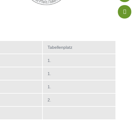

Tabellenplatz
1.
1.
1.
2.