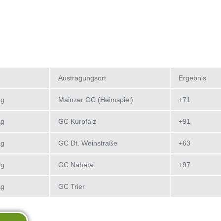
GOLF ANFANGEN
MGC MATCHPLAY TROPHY
NATUR
GOLF LERNEN
DING GOLF CLUBS
D WERDEN
Austragungsort
Ergebnis
ag
Mainzer GC (Heimspiel)
+71
ag
GC Kurpfalz
+91
ag
GC Dt. Weinstraße
+63
ag
GC Nahetal
+97
ag
GC Trier