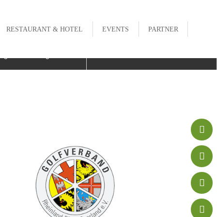
RESTAURANT & HOTEL
EVENTS
PARTNER


egbeschreibung
Kontakt



