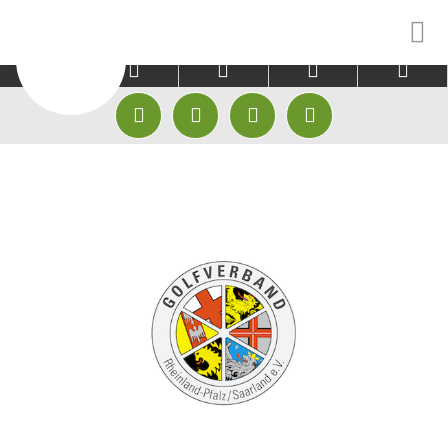



CLUB
GÄSTE
EINSTEIGER









HISTORIE & CHRONIK
PLATZ
GOLFAKADEMIE
MITARBEITER
GREENFEE KOOPERATIONEN
GOLFPATEN
GOLFAKADEMIE
HOTEL KOOPERATIONEN
TRACKMAN RANG
JUGEND
TRACKMAN RANGE
TRACKMAN INDO
MANNSCHAFTEN
FITTING CENTER CLUBFIXX
TRACKMAN INDO
ABO
GOLFSHOP
GOLF AUSPROBI
FITTING CENTER CLUBFIXX
GOLF ANFANGEN