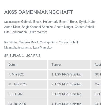
GOLF & NATUR
GOLF LERNEN
AK65 DAMENMANNSCHAFT
THE LEADING GOLF CLUBS
Mannschaft:
Gabriele Brock, Heidemarie Ernerth-Benz, Sylvia Käfer,
MITGLIED WERDEN
Astrid Klein, Brigit Koschel-Schulze, Anette Krüger, Christa Scholl,
Rita Schuhmann, Ulrike Werner
JOBS
Kapitänin:
Gabriele Brock
Co-Kapitänin:
Christa Scholl
Mannschaftstrainerin:
Lara Marysko
SPIELPLAN 1. LIGA RP/S
Datum
Turnier
Austrag
7. Mai 2026
1. LGV RP/S Spieltag
GC Kat
11. Juni 2026
2. LGV RP/S Spieltag
Mainzer
2. Juli 2026
3. LGV RP/S Spieltag
EGC We
23. Juli 2026
4. LGV RP/S Spieltag
GC Nah