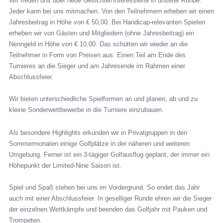
Wir freuen uns über neue Gesichter/Interessierte in unserer Runde.
Jeder kann bei uns mitmachen. Von den Teilnehmern erheben wir einen
GOLF & NATUR
GOLF LERNEN
Jahresbeitrag in Höhe von € 50,00. Bei Handicap-relevanten Spielen
THE LEADING GOLF CLUBS
erheben wir von Gästen und Mitgliedern (ohne Jahresbeitrag) ein
Nenngeld in Höhe von € 10,00. Das schütten wir wieder an die
MITGLIED WERDEN
Teilnehmer in Form von Preisen aus: Einen Teil am Ende des
Turnieres an die Sieger und am Jahresende im Rahmen einer
JOBS
Abschlussfeier.
Wir bieten unterschiedliche Spielformen an und planen, ab und zu
kleine Sonderwettbewerbe in die Turniere einzubauen.
Als besondere Highlights erkunden wir in Privatgruppen in den
Sommermonaten einige Golfplätze in der näheren und weiteren
Umgebung. Ferner ist ein 3-tägiger Golfausflug geplant, der immer ein
Höhepunkt der Limited-Nine Saison ist.
Spiel und Spaß stehen bei uns im Vordergrund. So endet das Jahr
auch mit einer Abschlussfeier. In geselliger Runde ehren wir die Sieger
der einzelnen Wettkämpfe und beenden das Golfjahr mit Pauken und
Trompeten.