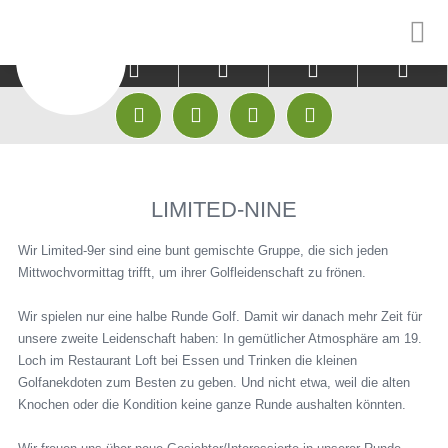



CLUB
GÄSTE
EINSTEIGER









HISTORIE & CHRONIK
PLATZ
GOLFAKADEMIE
LIMITED-NINE
MITARBEITER
GREENFEE KOOPERATIONEN
GOLFPATEN
Wir Limited-9er sind eine bunt gemischte Gruppe, die sich jeden
GOLFAKADEMIE
HOTEL KOOPERATIONEN
TRACKMAN RANG
Mittwochvormittag trifft, um ihrer Golfleidenschaft zu frönen.
JUGEND
TRACKMAN RANGE
TRACKMAN INDO
Wir spielen nur eine halbe Runde Golf. Damit wir danach mehr Zeit für
unsere zweite Leidenschaft haben: In gemütlicher Atmosphäre am 19.
MANNSCHAFTEN
FITTING CENTER CLUBFIXX
TRACKMAN INDO
Loch im Restaurant Loft bei Essen und Trinken die kleinen
ABO
Golfanekdoten zum Besten zu geben. Und nicht etwa, weil die alten
GOLFSHOP
GOLF AUSPROBI
Knochen oder die Kondition keine ganze Runde aushalten könnten.
FITTING CENTER CLUBFIXX
GOLF ANFANGEN