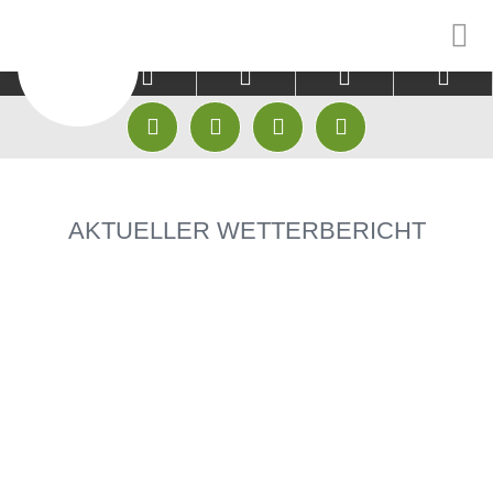



CLUB
GÄSTE
EINSTEIGER









HISTORIE & CHRONIK
PLATZ
GOLFAKADEMIE
AKTUELLER WETTERBERICHT
MITARBEITER
GREENFEE KOOPERATIONEN
GOLFPATEN
GOLFAKADEMIE
HOTEL KOOPERATIONEN
TRACKMAN RANG
JUGEND
TRACKMAN RANGE
TRACKMAN INDO
MANNSCHAFTEN
FITTING CENTER CLUBFIXX
TRACKMAN INDO
ABO
GOLFSHOP
GOLF AUSPROBI
FITTING CENTER CLUBFIXX
GOLF ANFANGEN