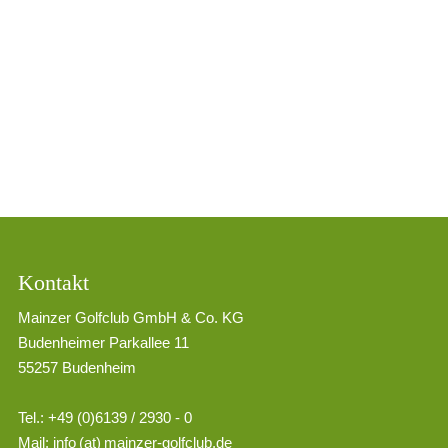
GOLF & NATUR
GOLF LERNEN
THE LEADING GOLF CLUBS
MITGLIED WERDEN
JOBS
Kontakt
Mainzer Golfclub GmbH & Co. KG
Budenheimer Parkallee 11
55257 Budenheim
Tel.: +49 (0)6139 / 2930 - 0
Mail:
info (at) mainzer-golfclub.de