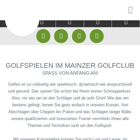



CLUB
GÄSTE
EINSTEIGER









HISTORIE & CHRONIK
PLATZ
GOLFAKADEMIE
GOLFSPIELEN IM MAINZER GOLFCLUB
MITARBEITER
GREENFEE KOOPERATIONEN
GOLFPATEN
SPASS VON ANFANG AN!
GOLFAKADEMIE
HOTEL KOOPERATIONEN
TRACKMAN RANG
Golfen ist so vielseitig wie spielerisch, dynamisch wie anspruchsvoll
und gesund. Das spüren Sie schon bei Ihrem ersten Schnupperkurs.
JUGEND
TRACKMAN RANGE
TRACKMAN INDO
Also, nix wie ran an den Schläger und ab aufs Grün! Wie das am
bestens gelingt, lernen Sie ganz einfach in unseren Kursen. Von
MANNSCHAFTEN
FITTING CENTER CLUBFIXX
TRACKMAN INDO
Abschlagen über Chippen bis Putten und das Schlagen langer Bälle,
ABO
unsere qualifizierten und lizenzierten Trainer vermitteln Ihnen alle
GOLFSHOP
Themen und Techniken rund um den Golfsport.
GOLF AUSPROBI
FITTING CENTER CLUBFIXX
GOLF ANFANGEN
Mit unserem Kursangebot können Sie nach Lust und Laune, im