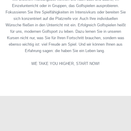
Einzelunterricht oder in Gruppen, das Golfspielen ausprobieren.
GOLF & NATUR
GOLF LERNEN
Fokussieren Sie Ihre Spielfähigkeiten im Intensivkurs oder bereiten Sie
sich konzentriert auf die Platzreife vor. Auch Ihre individuellen
THE LEADING GOLF CLUBS
Wünsche fließen in den Unterricht mit ein. Erfolgreich Golfspielen heißt
MITGLIED WERDEN
für uns, modernen Golfsport zu leben. Dazu lernen Sie in unseren
Kursen nicht nur, was Sie für Ihren Fortschritt brauchen, sondern was
JOBS
ebenso wichtig ist: viel Freude am Spiel. Und wir können Ihnen aus
Erfahrung sagen: die haben Sie ein Leben lang.
WE TAKE YOU HIGHER, START NOW!