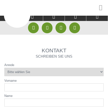



CLUB
GÄSTE
EINSTEIGER









HISTORIE & CHRONIK
PLATZ
GOLFAKADEMIE
KONTAKT
MITARBEITER
GREENFEE KOOPERATIONEN
GOLFPATEN
SCHREIBEN SIE UNS
GOLFAKADEMIE
HOTEL KOOPERATIONEN
TRACKMAN RANG
Anrede
JUGEND
TRACKMAN RANGE
TRACKMAN INDO
Vorname
MANNSCHAFTEN
FITTING CENTER CLUBFIXX
TRACKMAN INDO
ABO
GOLFSHOP
Name
GOLF AUSPROBI
FITTING CENTER CLUBFIXX
GOLF ANFANGEN