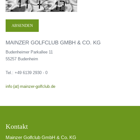
MAINZER GOLFCLUB GMBH & CO. KG
Budenheimer Parkallee 11
55257 Budenheim
Tel.: +49 6139 2930 - 0
info (at) mainzer-golfclub.de
Kontakt
Mainzer Golfclub GmbH & Co. KG