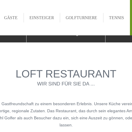
GÄSTE
EINSTEIGER
GOLFTURNIERE
TENNIS

stem
Online Buchungen
W
E & CHRONIK
PLATZ
GOLFAKADEMIE
CLUBMEISTER
ITER
GREENFEE KOOPERATIONEN
GOLFPATEN
JUGENDCLUBMEISTER
LOFT RESTAURANT
ADEMIE
HOTEL KOOPERATIONEN
TRACKMAN RANGE
MIXED CLUBMEISTER
WIR SIND FÜR SIE DA ...
TRACKMAN RANGE
TRACKMAN INDOOR
HOLE IN ONE
Gastfreundschaft zu einem besonderen Erlebnis. Unsere Küche verein
HAFTEN
FITTING CENTER CLUBFIXX
TRACKMAN INDOOR WINTER
PLATZREKORDE
ABO
rtige, regionale Zutaten. Das Restaurant, das durch sein elegantes A
OP
MAINZER GOLFCLUB
ohl Golfer als auch Besucher dazu ein, sich eine Auszeit zu gönnen, od
GOLF AUSPROBIEREN
TROPHY
lassen.
 CENTER CLUBFIXX