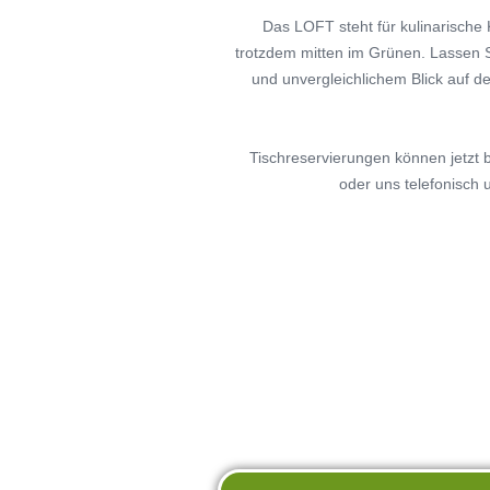
Das LOFT steht für kulinarische
GOLF & 
trotzdem mitten im Grünen. Lassen 
und unvergleichlichem Blick auf d
THE LEA
MITGLIE
Tischreservierungen können jetzt
JOBS
oder uns telefonisch u