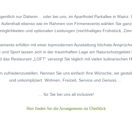
igentlich nur Daheim… oder bei uns, im Aparthotel Parkallee in Mainz: I
gen Aufenthalt ebenso wie im Rahmen von Firmenevents wählen Sie gan
öglichkeiten und optionalen Leistungen (reichhaltiges Frühstück, Zimm
tements erfüllen mit einer topmodernen Ausstattung höchste Ansprüch
t und Sport lassen sich in der traumhaften Lage am Naturschutzgebie
d das Restaurant „LOFT“ versorgt Sie täglich mit vielen kulinarischen H
um zufriedenzustellen. Nennen Sie uns einfach Ihre Wünsche, wir gestalt
und unkompliziert. Wohnen, Freizeit, Service und Genuss …
… für Sie bei uns all inclusive!
Hier finden Sie die Arrangements im Überblick