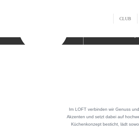
CLUB


Wetter
Gewitter-Warnsy
HISTORI
MITARBE
GOLFAK
JUGEND
Im LOFT verbinden wir Genuss und 
MANNSC
Akzenten und setzt dabei auf hochwe
GOLFSH
Küchenkonzept besticht, lädt sow
FITTING