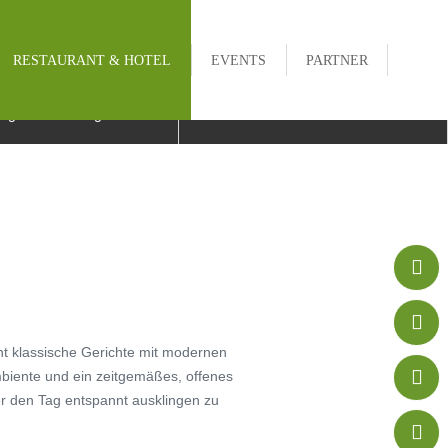
RESTAURANT & HOTEL
EVENTS
PARTNER


egbeschreibung
Kontakt


t klassische Gerichte mit modernen

mbiente und ein zeitgemäßes, offenes
er den Tag entspannt ausklingen zu
