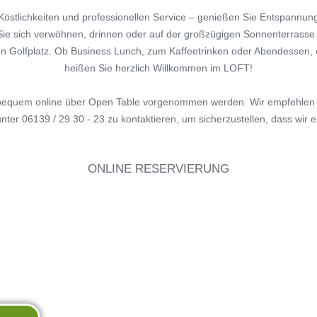
GOLF ANFANGEN
MGC MATCHPLAY TROPHY
 Köstlichkeiten und professionellen Service – genießen Sie Entspannung
NATUR
GOLF LERNEN
Sie sich verwöhnen, drinnen oder auf der großzügigen Sonnenterrasse m
en Golfplatz. Ob Business Lunch, zum Kaffeetrinken oder Abendessen, 
DING GOLF CLUBS
heißen Sie herzlich Willkommen im LOFT!
D WERDEN
 bequem online über Open Table vorgenommen werden. Wir empfehlen I
nter 06139 / 29 30 - 23 zu kontaktieren, um sicherzustellen, dass wir e
ONLINE RESERVIERUNG