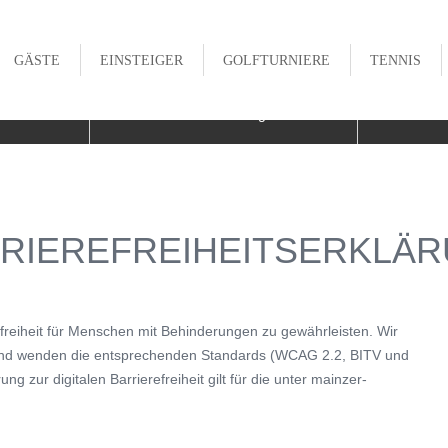
GÄSTE
EINSTEIGER
GOLFTURNIERE
TENNIS

stem
Online Buchungen
W
E & CHRONIK
PLATZ
GOLFAKADEMIE
CLUBMEISTER
ITER
GREENFEE KOOPERATIONEN
GOLFPATEN
JUGENDCLUBMEISTER
RIEREFREIHEITSERKLÄ
ADEMIE
HOTEL KOOPERATIONEN
TRACKMAN RANGE
MIXED CLUBMEISTER
TRACKMAN RANGE
TRACKMAN INDOOR
HOLE IN ONE
erefreiheit für Menschen mit Behinderungen zu gewährleisten. Wir
HAFTEN
FITTING CENTER CLUBFIXX
TRACKMAN INDOOR WINTER
PLATZREKORDE
lle und wenden die entsprechenden Standards (WCAG 2.2, BITV und
ABO
g zur digitalen Barrierefreiheit gilt für die unter mainzer-
OP
MAINZER GOLFCLUB
GOLF AUSPROBIEREN
TROPHY
 CENTER CLUBFIXX