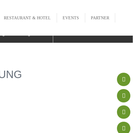
RESTAURANT & HOTEL
EVENTS
PARTNER


egbeschreibung
Kontakt
RUNG



