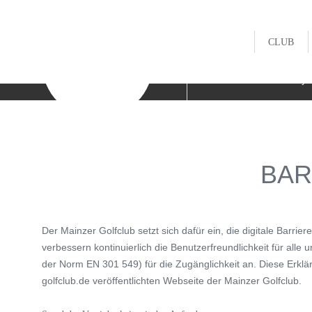
CLUB


Wetter
Gewitter-Warnsy
HISTORI
MITARBE
BAR
GOLFAK
JUGEND
Der Mainzer Golfclub setzt sich dafür ein, die digitale Barri
MANNSC
verbessern kontinuierlich die Benutzerfreundlichkeit für a
der Norm EN 301 549) für die Zugänglichkeit an. Diese Erklärun
GOLFSH
golfclub.de veröffentlichten Webseite der Mainzer Golfclub.
FITTING