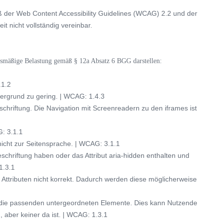
GOLF ANFANGEN
MGC MATCHPLAY TROPHY
ß der Web Content Accessibility Guidelines (WCAG) 2.2 und der
NATUR
GOLF LERNEN
t nicht vollständig vereinbar.
DING GOLF CLUBS
D WERDEN
tnismäßige Belastung gemäß § 12a Absatz 6 BGG darstellen:
.1.2
ntergrund zu gering. | WCAG: 1.4.3
schriftung. Die Navigation mit Screenreadern zu den iframes ist
G: 3.1.1
nicht zur Seitensprache. | WCAG: 3.1.1
eschriftung haben oder das Attribut aria-hidden enthalten und
1.3.1
 Attributen nicht korrekt. Dadurch werden diese möglicherweise
 die passenden untergeordneten Elemente. Dies kann Nutzende
, aber keiner da ist. | WCAG: 1.3.1